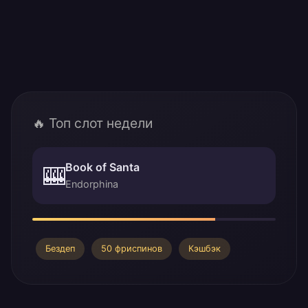
🔥 Топ слот недели
Book of Santa
🎰
Endorphina
Бездеп
50 фриспинов
Кэшбэк