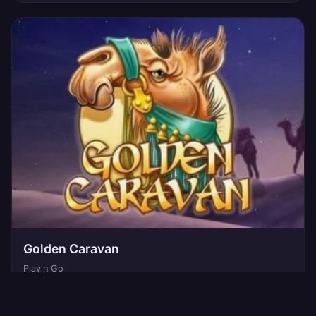
Golden Caravan
Play'n Go